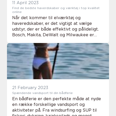
11 April 2023
Find de bedste haverdskaber og værktøj i top kvalitet
online
Når det kommer til elværktøj og
haveredskaber, er det vigtigt at vælge
udstyr, der er både effektivt og pålideligt.
Bosch, Makita, DeWalt og Milwaukee er
anerkendte mærker inden for branchen,
som tilbyder en...
21 February 2023
Spændende vandsport til din bådferie
En bådferie er den perfekte måde at nyde
en række forskellige vandsport og
aktiviteter på. Fra windsurfing og SUP til
fiskeri, dykning, kajaksejlads og meget