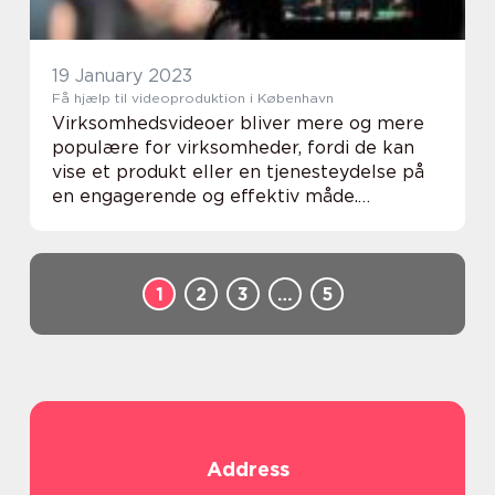
19 January 2023
Få hjælp til videoproduktion i København
Virksomhedsvideoer bliver mere og mere
populære for virksomheder, fordi de kan
vise et produkt eller en tjenesteydelse på
en engagerende og effektiv måde.
Professionel videoproduktion giver et væld
af fordele, lige fra at demonstrere en
virksomheds t...
1
2
3
…
5
Address