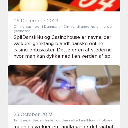
06 December 2023
Online casinoer i Danmark – Din vej til underholdning og
gevinster
SpilDanskNu og Casinohouse er navne, der
vækker genklang blandt danske online
casino-entusiaster. Dette er en af stederne,
hvor man kan dykke ned i en verden af spil
og underholdning, mens man samtidig har
chancen for at vinde stort alt sammen ...
25 October 2023
Tandlæge: Sådan finder du den rette tandklinik i Holbæk
Inden du vælger en tandlæge, er det vigtigt