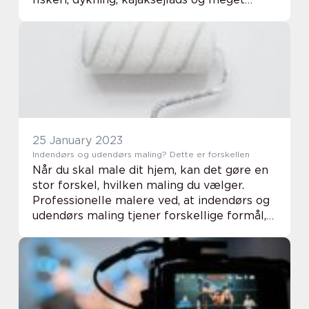
mere – der er masser af muligheder for at
få mest muligt ud af din tid på vandet. Men
...
25 January 2023
Indendørs og udendørs maling? Dette er forskellen
Når du skal male dit hjem, kan det gøre en
stor forskel, hvilken maling du vælger.
Professionelle malere ved, at indendørs og
udendørs maling tjener forskellige formål,
og at det kan have alvorlige konsekvenser
at bruge en type maling i stedet for en...