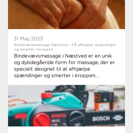
31 May 2023
Bindevævsmassage Næstved – Få afhjulpet spændinger
og smerter i kroppen
Bindevævsmassage i Næstved er en unik
og dybdegående form for massage, der er
specielt designet til at afhjælpe
spændinger og smerter i kroppen.
Bindevævsmassage fokuserer på at
massere og manipulere bindev&a...