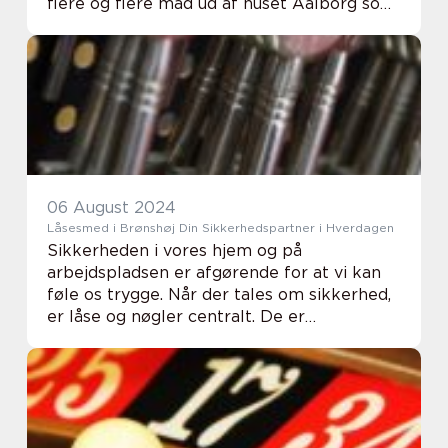
flere og flere mad ud af huset Aalborg som
en nem og tryg løsning, når der skal holdes
konfirmation, rund fødselsdag,
studenterfest eller ...
06 August 2024
Låsesmed i Brønshøj Din Sikkerhedspartner i Hverdagen
Sikkerheden i vores hjem og på
arbejdspladsen er afgørende for at vi kan
føle os trygge. Når der tales om sikkerhed,
er låse og nøgler centralt. De er
bogstaveligt talt nøglen til vores personlige
beskytt...