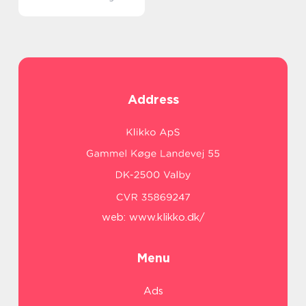
Address
web:
www.klikko.dk/
Menu
Ads