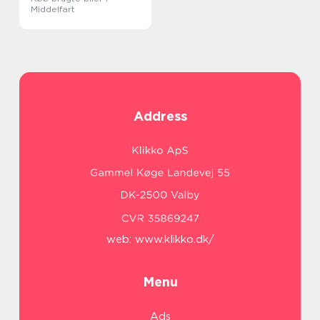
Middelfart
Address
web:
www.klikko.dk/
Menu
Ads