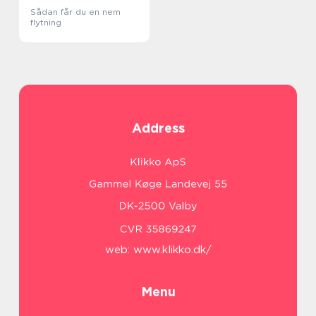
Sådan får du en nem
flytning
Address
web:
www.klikko.dk/
Menu