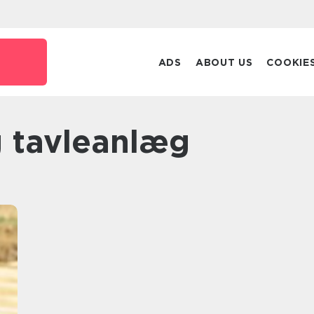
k
ADS
ABOUT US
COOKIE
g tavleanlæg