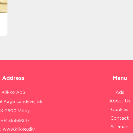
Address
Menu
Ads
About Us
Cookies
Contact
Sitemap
:
www.klikko.dk/