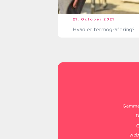
21. October 2021
Hvad er termografering?
web