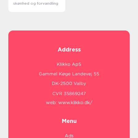
skønhed og forvandling
Address
web:
www.klikko.dk/
Menu
Ads