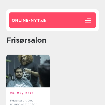
ONLINE-NYT.
dk
frisørsalon
23. May 2023
Frisørsalon: Det
ultimative sted for