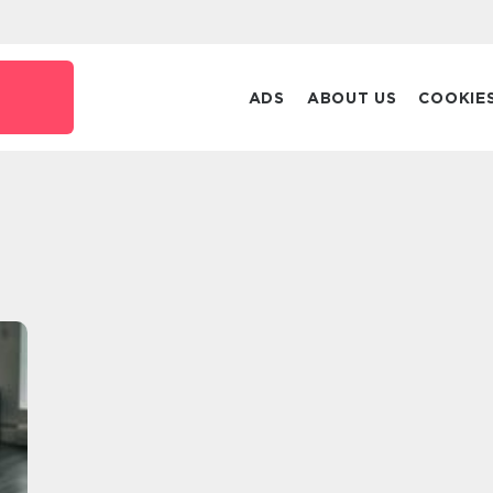
k
ADS
ABOUT US
COOKIE