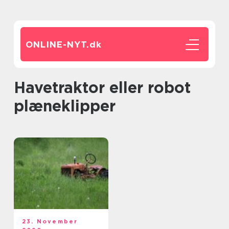
ONLINE-NYT.
dk
Havetraktor eller robot
plæneklipper
23. November