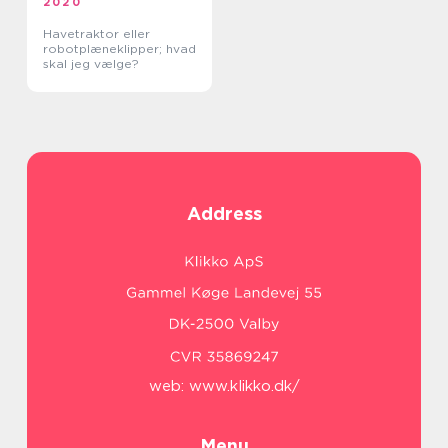
2020
Havetraktor eller
robotplæneklipper; hvad
skal jeg vælge?
Address
web:
www.klikko.dk/
Menu