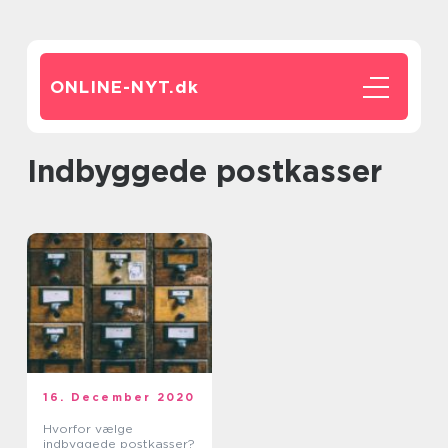
ONLINE-NYT.
dk
Indbyggede postkasser
16. December 2020
Hvorfor vælge
indbyggede postkasser?