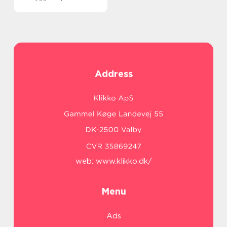
Address
web:
www.klikko.dk/
Menu
Ads