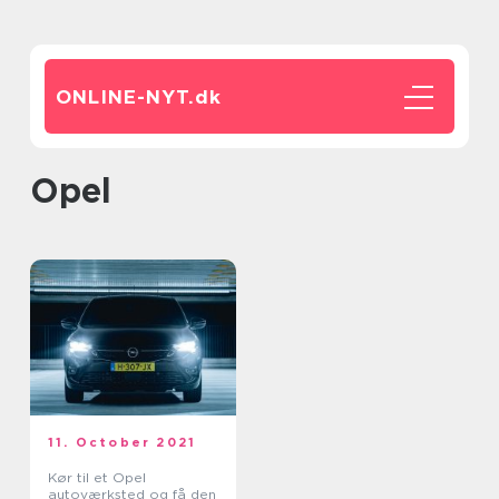
ONLINE-NYT.
dk
opel
11. October 2021
Kør til et Opel
autoværksted og få den