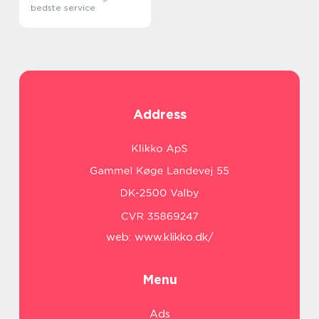
bedste service
Address
web:
www.klikko.dk/
Menu
Ads