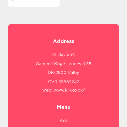
Address
web:
www.klikko.dk/
Menu
Ads