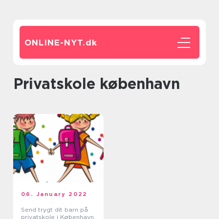
ONLINE-NYT.
dk
Privatskole københavn
06. January 2022
Send trygt dit barn på
privatskole i København