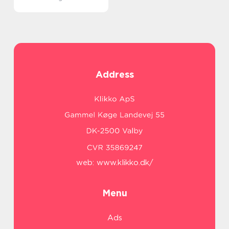
Address
web:
www.klikko.dk/
Menu
Ads