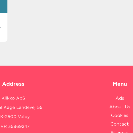
r
Address
Menu
Ads
About Us
Cookies
Contact
Sitemap