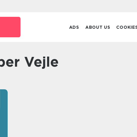
k
ADS
ABOUT US
COOKIE
er Vejle