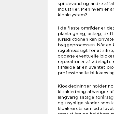
spildevand og andre affa
industrier. Men hvem er a
kloaksystem?
I de fleste områder er de
planlægning, anlæg, drift
jurisdiktionen kan privat
byggeprocessen. Når en k
regelmæssigt for at sikre,
opdage eventuelle blokerin
reparationer af ødelagte r
tilfælde af en uventet bl
professionelle blikkensla
Kloakledninger holder no
kloakledning afhænger af
langvarig slitage forårsa
og usynlige skader som k
kloakrørets samlede levet