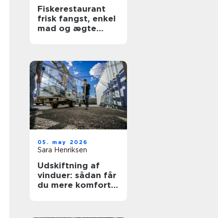
Fiskerestaurant
frisk fangst, enkel
mad og ægte
kyststemning
05. may 2026
Sara Henriksen
Udskiftning af
vinduer: sådan får
du mere komfort
og lavere
varmeregning