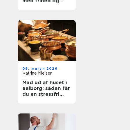
med frihed og
balance
09. march 2026
Katrine Nielsen
Mad ud af huset i
aalborg: sådan får
du en stressfri
fest med god mad