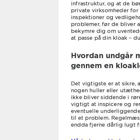
infrastruktur, og at de b
private virksomheder for 
inspektioner og vedligeho
problemer, før de bliver a
bekymre dig om uventede 
at passe på din kloak – 
Hvordan undgår ma
gennem en kloakl
Det vigtigste er at sikre, 
nogen huller eller utæthed
ikke bliver siddende i rør
vigtigt at inspicere og r
eventuelle underliggende
til et problem. Regelmæss
endda fjerne dårlig lugt fr