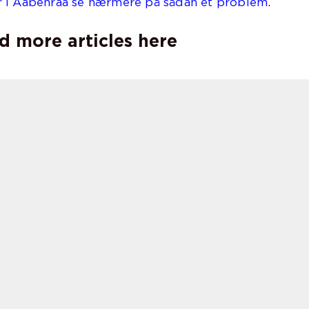
r i Aabenraa se nærmere på sådan et problem
.
d more articles here