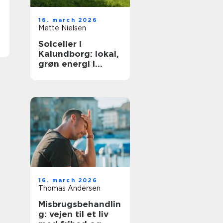
16. march 2026
Mette Nielsen
Solceller i
Kalundborg: lokal,
grøn energi i
hverdagen
16. march 2026
Thomas Andersen
Misbrugsbehandlin
g: vejen til et liv