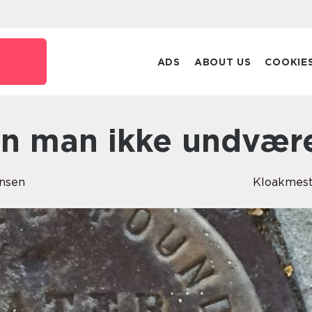
k
ADS
ABOUT US
COOKIE
kan man ikke undvær
nsen
Kloakmes