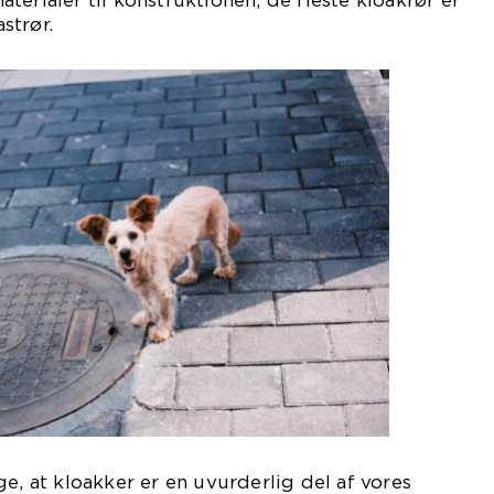
terialer til konstruktionen; de fleste kloakrør er
astrør.
e, at kloakker er en uvurderlig del af vores