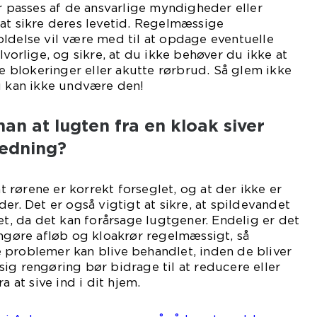
ør passes af de ansvarlige myndigheder eller
at sikre deres levetid. Regelmæssige
ldelse vil være med til at opdage eventuelle
lvorlige, og sikre, at du ikke behøver du ikke at
blokeringer eller akutte rørbrud. Så glem ikke
du kan ikke undvære den!
n at lugten fra en kloak siver
edning?
at rørene er korrekt forseglet, og at der ikke er
er. Det er også vigtigt at sikre, at spildevandet
et, da det kan forårsage lugtgener. Endelig er det
engøre afløb og kloakrør regelmæssigt, så
 problemer kan blive behandlet, inden de bliver
ig rengøring bør bidrage til at reducere eller
a at sive ind i dit hjem.