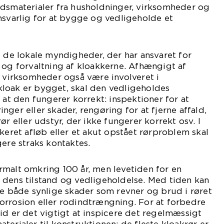
ldsmaterialer fra husholdninger, virksomheder og
nsvarlig for at bygge og vedligeholde et
t de lokale myndigheder, der har ansvaret for
 og forvaltning af kloakkerne. Afhængigt af
e virksomheder også være involveret i
loak er bygget, skal den vedligeholdes
 at den fungerer korrekt: inspektioner for at
ger eller skader, rengøring for at fjerne affald,
ør eller udstyr, der ikke fungerer korrekt osv. I
okeret afløb eller et akut opstået rørproblem skal
gere straks kontaktes.
rmalt omkring 100 år, men levetiden for en
 dens tilstand og vedligeholdelse. Med tiden kan
ge både synlige skader som revner og brud i røret
orrosion eller rodindtrængning. For at forbedre
id er det vigtigt at inspicere det regelmæssigt