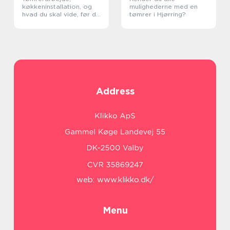
køkkeninstallation, og
mulighederne med en
hvad du skal vide, før du
tømrer i Hjørring?
går i gang
Address
web:
www.klikko.dk/
Menu