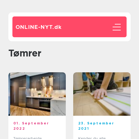
ONLINE-NYT.
dk
tømrer
01. September
23. September
2022
2021
Tømrerarbejde,
Kender du alle