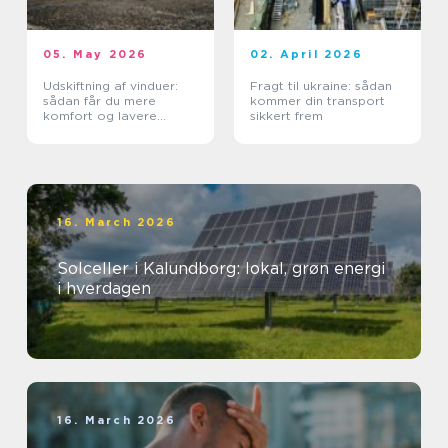
05. May 2026
02. April 2026
Udskiftning af vinduer:
Fragt til ukraine: sådan
sådan får du mere
kommer din transport
komfort og lavere
sikkert frem
varmeregning
16. March 2026
Solceller i Kalundborg: lokal, grøn energi
i hverdagen
16. March 2026