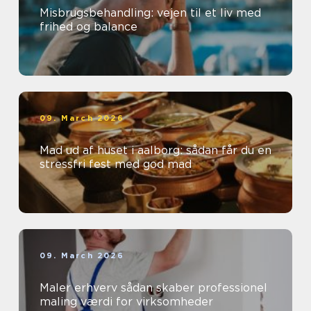
Misbrugsbehandling: vejen til et liv med
frihed og balance
09. March 2026
Mad ud af huset i aalborg: sådan får du en
stressfri fest med god mad
09. March 2026
Maler erhverv sådan skaber professionel
maling værdi for virksomheder