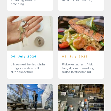
enkel og effektiv
avtal för din vardag
branding
04. July 2026
02. July 2026
Låsesmed herlev sådan
Fiskerestaurant frisk
vælger du den rette
fangst, enkel mad og
sikringspartner
ægte kyststemning