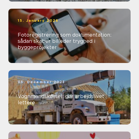
15. January 2026
Fotoregistrering som dokumentation:
sådan skaber billeder tryghed i
byggeprojekter
05. December 2025
Vognmandskørsel: gør arbejdslivet
lettere