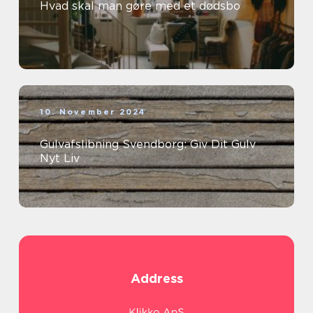
Hvad skal man gøre med et dødsbo
10. November 2024
Gulvafslibning Svendborg: Giv Dit Gulv
Nyt Liv
Address