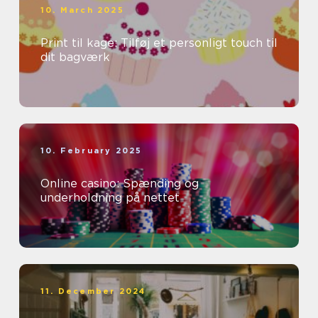
10. March 2025
Print til kage: Tilføj et personligt touch til
dit bagværk
10. February 2025
Online casino: Spænding og
underholdning på nettet
11. December 2024