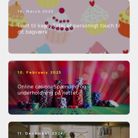
10. March 2025
Print til kage: Tilføj et personligt touch til
dit bagværk
10. February 2025
Online casino: Spænding og
underholdning på nettet
11. December 2024