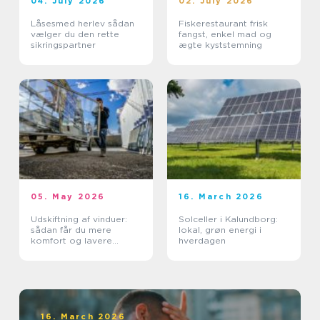
04. July 2026
02. July 2026
Låsesmed herlev sådan
Fiskerestaurant frisk
vælger du den rette
fangst, enkel mad og
sikringspartner
ægte kyststemning
05. May 2026
16. March 2026
Udskiftning af vinduer:
Solceller i Kalundborg:
sådan får du mere
lokal, grøn energi i
komfort og lavere
hverdagen
varmeregning
16. March 2026