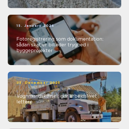
15. January 2026
Fotoregistrering som dokumentation:
sådan skaber billeder tryghed i
byggeprojekter
05. December 2025
Vognmandskørsel: gør arbejdslivet
lettere