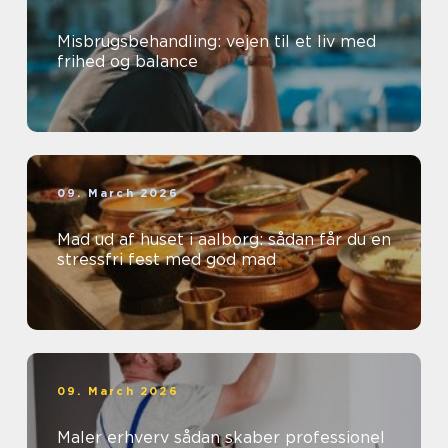
Misbrugsbehandling: vejen til et liv med
frihed og balance
09. March 2026
Mad ud af huset i aalborg: sådan får du en
stressfri fest med god mad
09. March 2026
Maler erhverv sådan skaber professionel