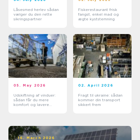
Låsesmed herlev sådan
Fiskerestaurant frisk
vælger du den rette
fangst, enkel mad og
sikringspartner
ægte kyststemning
05. May 2026
02. April 2026
Udskiftning af vinduer:
Fragt til ukraine: sådan
sådan får du mere
kommer din transport
komfort og lavere
sikkert frem
varmeregning
16. March 2026