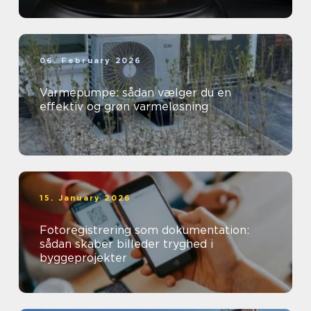
06. February 2026
Varmepumpe: sådan vælger du en
effektiv og grøn varmeløsning
15. January 2026
Fotoregistrering som dokumentation:
sådan skaber billeder tryghed i
byggeprojekter