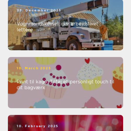
05. December 2025
Vognmandskørsel: gør arbejdslivet
lettere
10. March 2025
Print til kage: Tilføj et personligt touch til
dit bagværk
10. February 2025