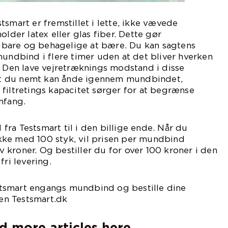
tsmart er fremstillet i lette, ikke vævede
older latex eller glas fiber. Dette gør
bare og behagelige at bære. Du kan sagtens
mundbind i flere timer uden at det bliver hverken
. Den lave vejretræknings modstand i disse
t du nemt kan ånde igennem mundbindet,
filtretings kapacitet sørger for at begrænse
mfang.
ra Testsmart til i den billige ende. Når du
ke med 100 styk, vil prisen per mundbind
kroner. Og bestiller du for over 100 kroner i den
fri levering.
tsmart engangs mundbind og bestille dine
n Testsmart.dk
d more articles here