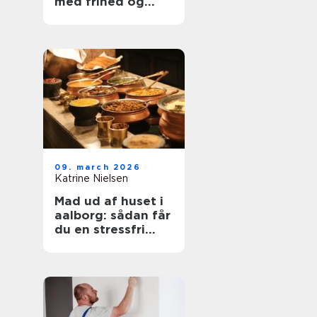
med frihed og
balance
09. march 2026
Katrine Nielsen
Mad ud af huset i
aalborg: sådan får
du en stressfri
fest med god mad