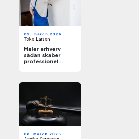
09. march 2026
Toke Larsen
Maler erhverv
sådan skaber
professionel
maling værdi for
virksomheder
08. march 2026