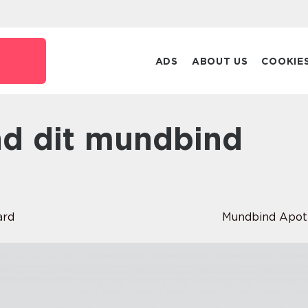
k
ADS
ABOUT US
COOKIE
ard
Mundbind Apot