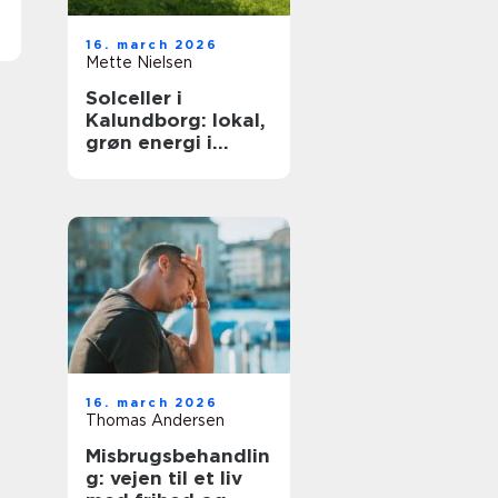
16. march 2026
Mette Nielsen
Solceller i
Kalundborg: lokal,
grøn energi i
hverdagen
16. march 2026
Thomas Andersen
Misbrugsbehandlin
g: vejen til et liv