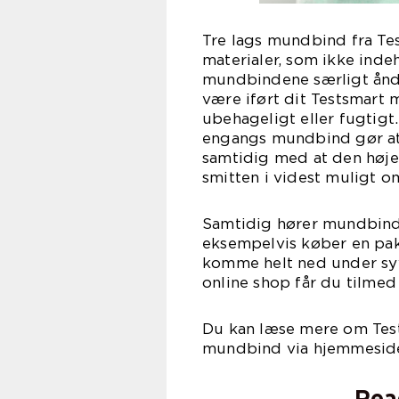
Tre lags mundbind fra Tes
materialer, som ikke indeh
mundbindene særligt ånd
være iført dit Testsmart 
ubehageligt eller fugtigt
engangs mundbind gør a
samtidig med at den høje 
smitten i videst muligt o
Samtidig hører mundbind f
eksempelvis køber en pak
komme helt ned under syv 
online shop får du tilmed 
Du kan læse mere om Tes
mundbind via hjemmeside
Rea