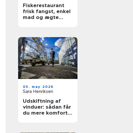
Fiskerestaurant
frisk fangst, enkel
mad og ægte
kyststemning
05. may 2026
Sara Henriksen
Udskiftning af
vinduer: sådan får
du mere komfort
og lavere
varmeregning