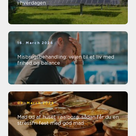
i hverdagen
16. March 2026
Misbrugsbehandling: vejen til et liv med
frihed og balance
09. March 2026
Mad ud af huset i aalborg: sådan får du en
stressfri fest med god mad