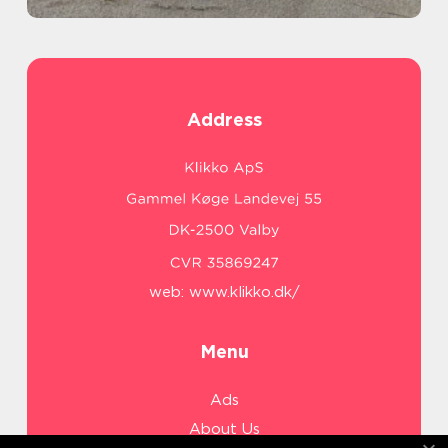
Address
web:
www.klikko.dk/
Menu
Ads
About Us