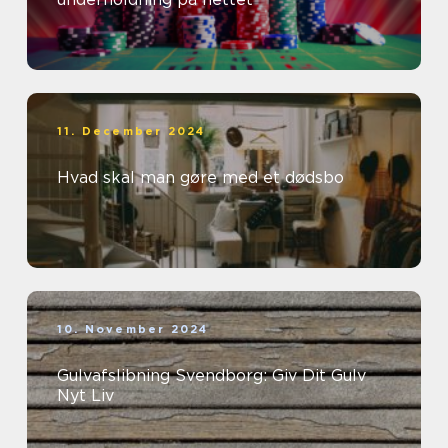
11. December 2024
Hvad skal man gøre med et dødsbo
10. November 2024
Gulvafslibning Svendborg: Giv Dit Gulv
Nyt Liv