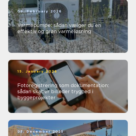
06. February 2026
Varmepumpe: sådan vælger du en
effektiv og grøn varmeløsning
15. January 2026
Fotoregistrering som dokumentation:
sådan skaber billeder tryghed i
byggeprojekter
05. December 2025