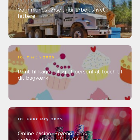
Vognmandskørsel: gør arbejdslivet
lettere
10. March 2025
Print til kage: Tilføj et personligt touch til
dit bagværk
10. February 2025
Online casino: Spænding og
underholdning på nettet