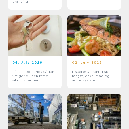
branding
04. July 2026
02. July 2026
Låsesmed herlev sådan
Fiskerestaurant frisk
vælger du den rette
fangst, enkel mad og
sikringspartner
ægte kyststemning