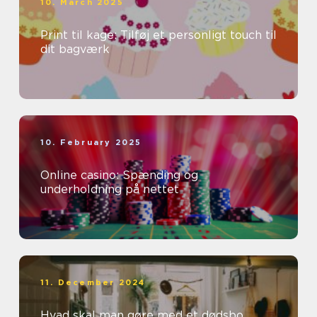
10. March 2025
Print til kage: Tilføj et personligt touch til
dit bagværk
10. February 2025
Online casino: Spænding og
underholdning på nettet
11. December 2024
Hvad skal man gøre med et dødsbo