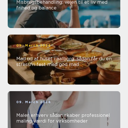
Misbrugsbehandling: vejen til et liv med
frihed og balance
09. March 2026
Mad ud af huset i aalborg: sådan får du en
stressfri fest med god mad
09. March 2026
Maler erhverv sådan skaber professionel
maling værdi for virksomheder