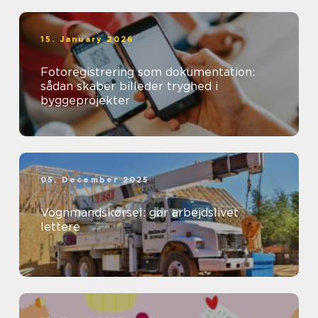
15. January 2026
Fotoregistrering som dokumentation:
sådan skaber billeder tryghed i
byggeprojekter
05. December 2025
Vognmandskørsel: gør arbejdslivet
lettere