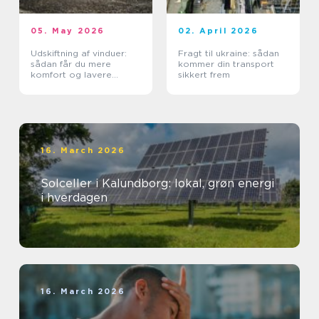
05. May 2026
02. April 2026
Udskiftning af vinduer:
Fragt til ukraine: sådan
sådan får du mere
kommer din transport
komfort og lavere
sikkert frem
varmeregning
16. March 2026
Solceller i Kalundborg: lokal, grøn energi
i hverdagen
16. March 2026