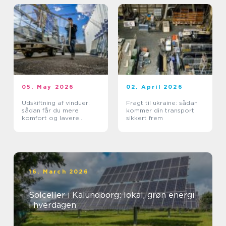
05. May 2026
02. April 2026
Udskiftning af vinduer:
Fragt til ukraine: sådan
sådan får du mere
kommer din transport
komfort og lavere
sikkert frem
varmeregning
16. March 2026
Solceller i Kalundborg: lokal, grøn energi
i hverdagen