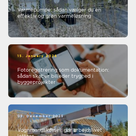
Varmepumpe: sådan vælger du en
effektiv og grøn varmeløsning
15. January 2026
Fotoregistrering som dokumentation:
sådan skaber billeder tryghed i
byggeprojekter
05. December 2025
Vognmandskørsel: gør arbejdslivet