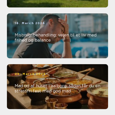
16. March 2026
Misbrugsbehandling: vejen til et liv med
frihed og balance
09. March 2026
Mad ud af huset i aalborg: sådan får du en
stressfri fest med god mad