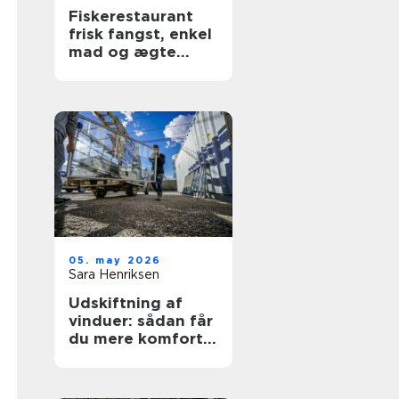
Fiskerestaurant
frisk fangst, enkel
mad og ægte
kyststemning
05. may 2026
Sara Henriksen
Udskiftning af
vinduer: sådan får
du mere komfort
og lavere
varmeregning