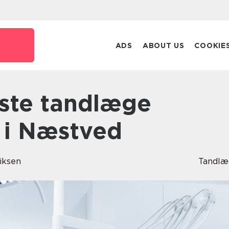
k
ADS
ABOUT US
COOKIE
 i Næstved
iksen
Tandlæ