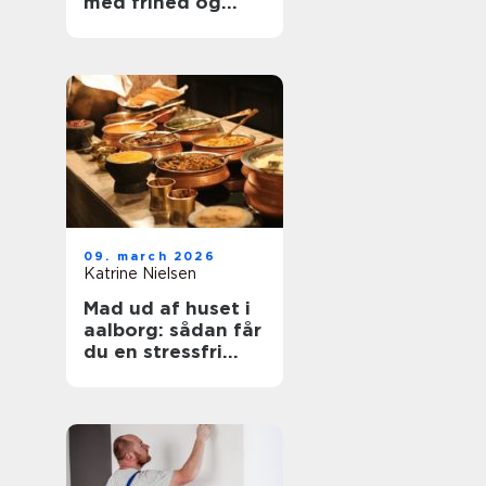
med frihed og
balance
09. march 2026
Katrine Nielsen
Mad ud af huset i
aalborg: sådan får
du en stressfri
fest med god mad