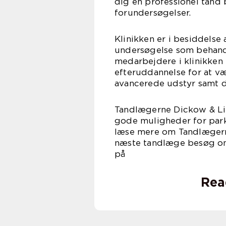
dig en professionel tand
forundersøgelser.
Klinikken er i besiddelse
undersøgelse som behandl
medarbejdere i klinikken
efteruddannelse for at v
avancerede udstyr samt d
Tandlægerne Dickow & Li
gode muligheder for park
læse mere om Tandlægerne
næste tandlæge besøg on
på dl
Rea