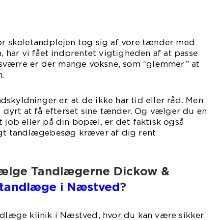
or skoletandplejen tog sig af vore tænder med
har vi fået indprentet vigtigheden af at passe
sværre er der mange voksne, som ”glemmer” at
n.
skyldninger er, at de ikke har tid eller råd. Men
t dyrt at få efterset sine tænder. Og vælger du en
t job eller på din bopæl, er det faktisk også
igt tandlægebesøg kræver af dig rent
 vælge Tandlægerne Dickow &
tandlæge i Næstved
?
ndlæge klinik i Næstved, hvor du kan være sikker