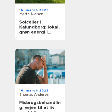
16. march 2026
Mette Nielsen
Solceller i
Kalundborg: lokal,
grøn energi i
hverdagen
16. march 2026
Thomas Andersen
Misbrugsbehandlin
g: vejen til et liv