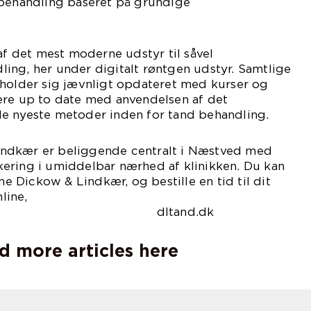
 behandling baseret på grundige
 af det mest moderne udstyr til såvel
ing, her under digitalt røntgen udstyr. Samtlige
 holder sig jævnligt opdateret med kurser og
ære up to date med anvendelsen af det
e nyeste metoder inden for tand behandling.
ndkær er beliggende centralt i Næstved med
ering i umiddelbar nærhed af klinikken. Du kan
 Dickow & Lindkær, og bestille en tid til dit
line,
tand.dk
d more articles here