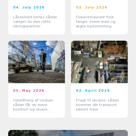
04. July 2026
02. July 2026
Låsesmed herlev sådan
Fiskerestaurant frisk
vælger du den rette
fangst, enkel mad og
sikringspartner
ægte kyststemning
05. May 2026
02. April 2026
Udskiftning af vinduer:
Fragt til ukraine: sådan
sådan får du mere
kommer din transport
komfort og lavere
sikkert frem
varmeregning