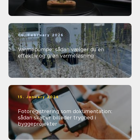
06. February 2026
Varmepumpe: sådan vælger du en
effektiv og grøn varmeløsning
15. January 2026
Fotoregistrering som dokumentation:
sådan skaber billeder tryghed i
byggeprojekter