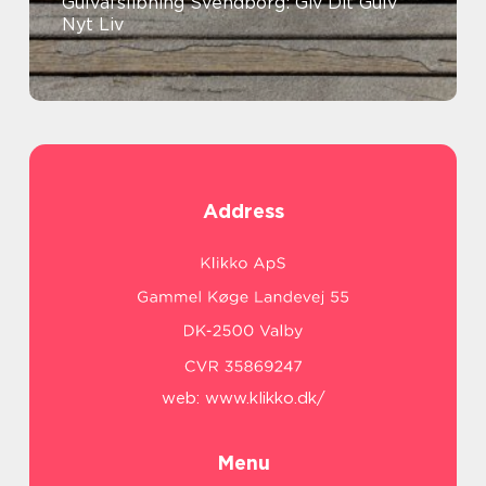
Gulvafslibning Svendborg: Giv Dit Gulv
Nyt Liv
Address
web:
www.klikko.dk/
Menu