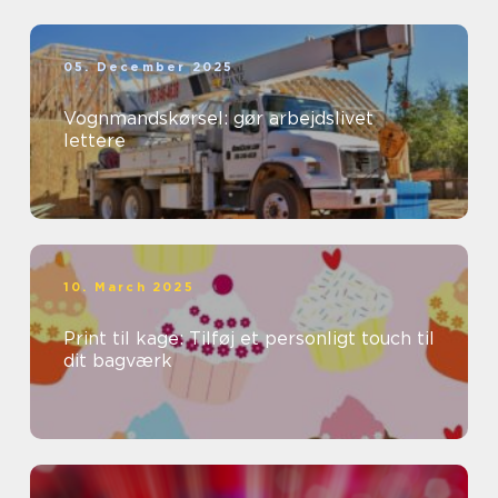
05. December 2025
Vognmandskørsel: gør arbejdslivet
lettere
10. March 2025
Print til kage: Tilføj et personligt touch til
dit bagværk