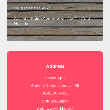
10. November 2024
Gulvafslibning Svendborg: Giv Dit Gulv
Nyt Liv
Address
web:
www.klikko.dk/