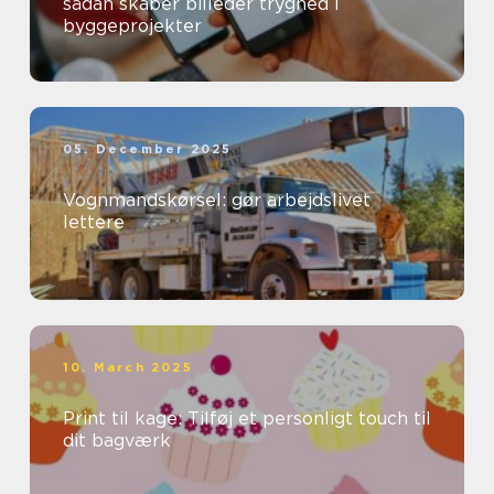
sådan skaber billeder tryghed i
byggeprojekter
05. December 2025
Vognmandskørsel: gør arbejdslivet
lettere
10. March 2025
Print til kage: Tilføj et personligt touch til
dit bagværk