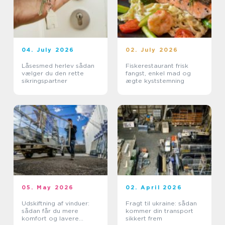
04. July 2026
02. July 2026
Låsesmed herlev sådan
Fiskerestaurant frisk
vælger du den rette
fangst, enkel mad og
sikringspartner
ægte kyststemning
05. May 2026
02. April 2026
Udskiftning af vinduer:
Fragt til ukraine: sådan
sådan får du mere
kommer din transport
komfort og lavere
sikkert frem