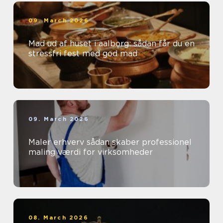
09. March 2026
Mad ud af huset i aalborg: sådan får du en
stressfri fest med god mad
09. March 2026
Maler erhverv sådan skaber professionel
maling værdi for virksomheder
08. March 2026