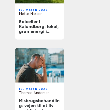
16. march 2026
Mette Nielsen
Solceller i
Kalundborg: lokal,
grøn energi i
hverdagen
16. march 2026
Thomas Andersen
Misbrugsbehandlin
g: vejen til et liv