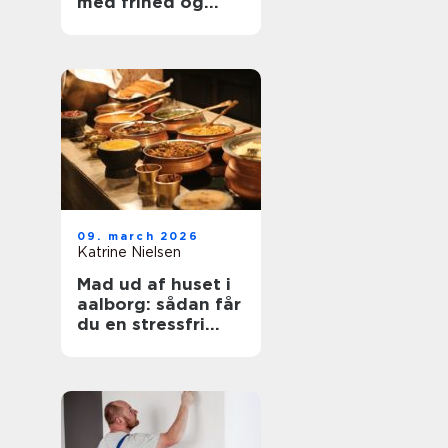
med frihed og
balance
09. march 2026
Katrine Nielsen
Mad ud af huset i
aalborg: sådan får
du en stressfri
fest med god mad