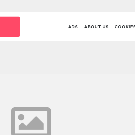
k
ADS
ABOUT US
COOKIE