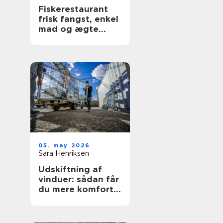
Fiskerestaurant
frisk fangst, enkel
mad og ægte
kyststemning
05. may 2026
Sara Henriksen
Udskiftning af
vinduer: sådan får
du mere komfort
og lavere
varmeregning