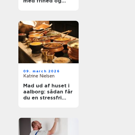
med frihed og
balance
09. march 2026
Katrine Nielsen
Mad ud af huset i
aalborg: sådan får
du en stressfri
fest med god mad