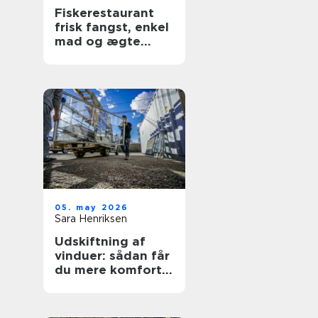
Fiskerestaurant
frisk fangst, enkel
mad og ægte
kyststemning
05. may 2026
Sara Henriksen
Udskiftning af
vinduer: sådan får
du mere komfort
og lavere
varmeregning