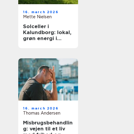
16. march 2026
Mette Nielsen
Solceller i
Kalundborg: lokal,
grøn energi i
hverdagen
16. march 2026
Thomas Andersen
Misbrugsbehandlin
g: vejen til et liv