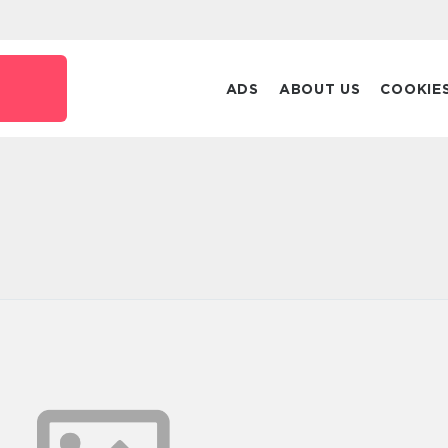
k
ADS
ABOUT US
COOKIE