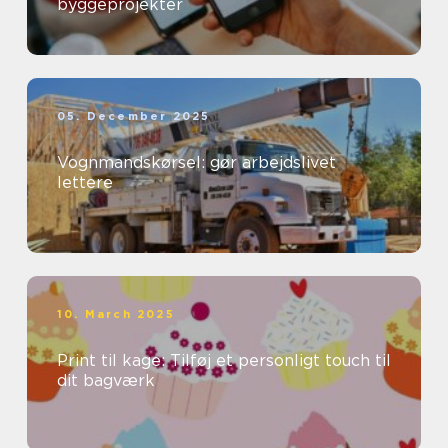
byggeprojekter
05. December 2025
Vognmandskørsel: gør arbejdslivet
lettere
10. March 2025
Print til kage: Tilføj et personligt touch til
dit bagværk