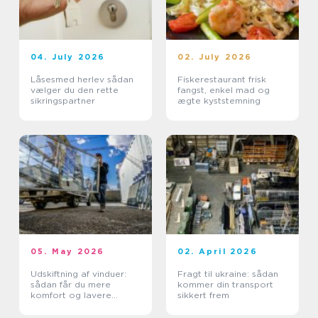
04. July 2026
02. July 2026
Låsesmed herlev sådan
Fiskerestaurant frisk
vælger du den rette
fangst, enkel mad og
sikringspartner
ægte kyststemning
05. May 2026
02. April 2026
Udskiftning af vinduer:
Fragt til ukraine: sådan
sådan får du mere
kommer din transport
komfort og lavere
sikkert frem
varmeregning