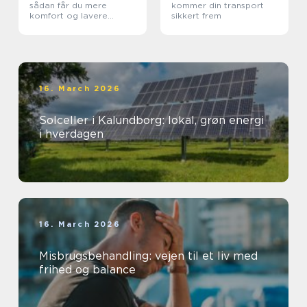
sådan får du mere
kommer din transport
komfort og lavere
sikkert frem
varmeregning
16. March 2026
Solceller i Kalundborg: lokal, grøn energi
i hverdagen
16. March 2026
Misbrugsbehandling: vejen til et liv med
frihed og balance