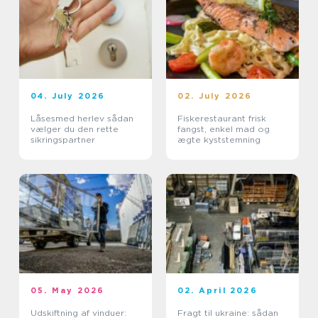
04. July 2026
02. July 2026
Låsesmed herlev sådan
Fiskerestaurant frisk
vælger du den rette
fangst, enkel mad og
sikringspartner
ægte kyststemning
05. May 2026
02. April 2026
Udskiftning af vinduer:
Fragt til ukraine: sådan