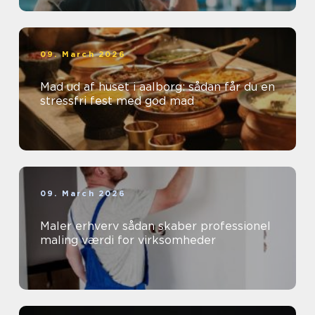
09. March 2026
Mad ud af huset i aalborg: sådan får du en
stressfri fest med god mad
09. March 2026
Maler erhverv sådan skaber professionel
maling værdi for virksomheder