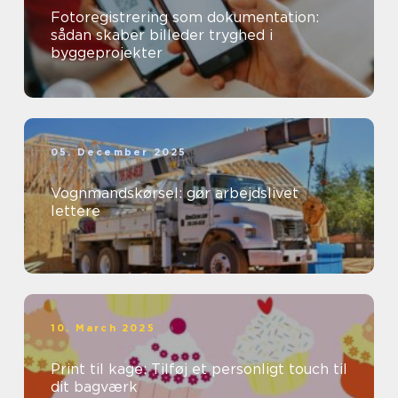
Fotoregistrering som dokumentation:
sådan skaber billeder tryghed i
byggeprojekter
05. December 2025
Vognmandskørsel: gør arbejdslivet
lettere
10. March 2025
Print til kage: Tilføj et personligt touch til
dit bagværk