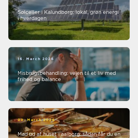
Solceller i Kalundborg: lokal, grøn energi
i hverdagen
16. March 2026
Misbrugsbehandling: vejen til et liv med
frihed og balance
09. March 2026
Mad ud af huset i aalborg: sådan får du en