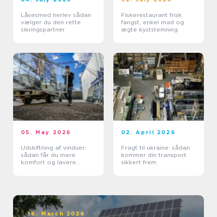
Låsesmed herlev sådan
Fiskerestaurant frisk
vælger du den rette
fangst, enkel mad og
sikringspartner
ægte kyststemning
05. May 2026
02. April 2026
Udskiftning af vinduer:
Fragt til ukraine: sådan
sådan får du mere
kommer din transport
komfort og lavere
sikkert frem
varmeregning
16. March 2026