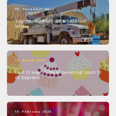
05. December 2025
Vognmandskørsel: gør arbejdslivet
lettere
10. March 2025
Print til kage: Tilføj et personligt touch til
dit bagværk
10. February 2025