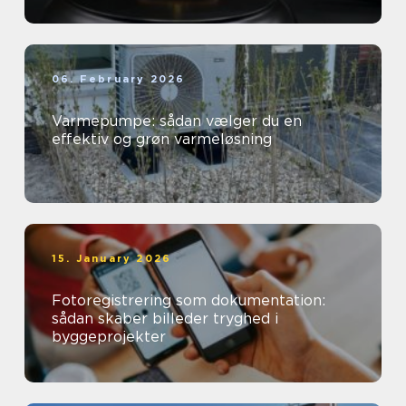
06. February 2026
Varmepumpe: sådan vælger du en
effektiv og grøn varmeløsning
15. January 2026
Fotoregistrering som dokumentation:
sådan skaber billeder tryghed i
byggeprojekter