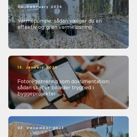
06. February 2026
Varmepumpe: sådan vælger du en
effektiv og grøn varmeløsning
15. January 2026
Fotoregistrering som dokumentation:
sådan skaber billeder tryghed i
byggeprojekter
05. December 2025