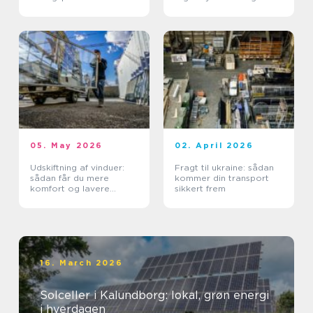
05. May 2026
02. April 2026
Udskiftning af vinduer:
Fragt til ukraine: sådan
sådan får du mere
kommer din transport
komfort og lavere
sikkert frem
varmeregning
16. March 2026
Solceller i Kalundborg: lokal, grøn energi
i hverdagen