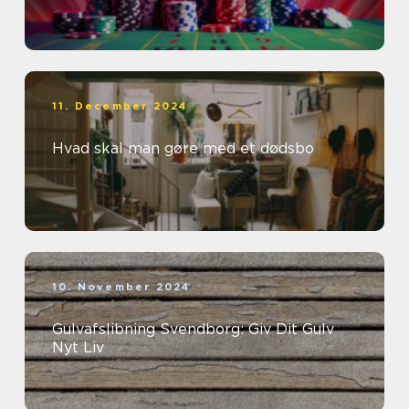
11. December 2024
Hvad skal man gøre med et dødsbo
10. November 2024
Gulvafslibning Svendborg: Giv Dit Gulv
Nyt Liv