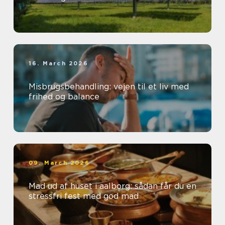
16. March 2026
Misbrugsbehandling: vejen til et liv med
frihed og balance
09. March 2026
Mad ud af huset i aalborg: sådan får du en
stressfri fest med god mad