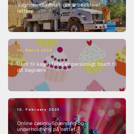
Vognmandskørsel: gør arbejdslivet
lettere
10. March 2025
Print til kage: Tilføj et personligt touch til
dit bagværk
10. February 2025
Online casino: Spænding og
underholdning på nettet