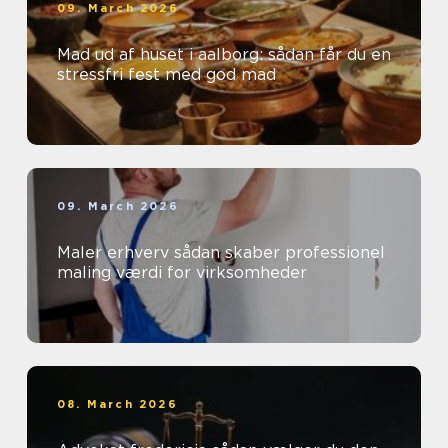
09. March 2026
Mad ud af huset i aalborg: sådan får du en
stressfri fest med god mad
09. March 2026
Maler erhverv sådan skaber professionel
maling værdi for virksomheder
08. March 2026