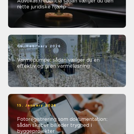
Advokat fredericia sådan vælger du den
rette juridiske hjælp
06. February 2026
Varmepumpe: sådan vælger du en
effektiv og grøn varmeløsning
15. January 2026
Fotoregistrering som dokumentation:
sådan skaber billeder tryghed i
byggeprojekter