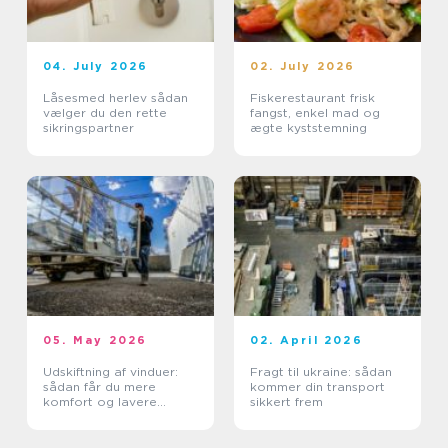
04. July 2026
02. July 2026
Låsesmed herlev sådan
Fiskerestaurant frisk
vælger du den rette
fangst, enkel mad og
sikringspartner
ægte kyststemning
05. May 2026
02. April 2026
Udskiftning af vinduer:
Fragt til ukraine: sådan
sådan får du mere
kommer din transport
komfort og lavere
sikkert frem
varmeregning