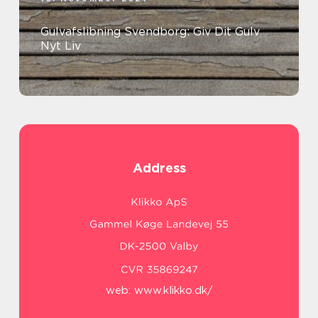
Gulvafslibning Svendborg: Giv Dit Gulv
Nyt Liv
Address
web:
www.klikko.dk/