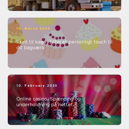
10. March 2025
Print til kage: Tilføj et personligt touch til
dit bagværk
10. February 2025
Online casino: Spænding og
underholdning på nettet