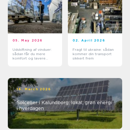
05. May 2026
02. April 2026
Udskiftning af vinduer:
Fragt til ukraine: sådan
sådan får du mere
kommer din transport
komfort og lavere
sikkert frem
varmeregning
16. March 2026
Solceller i Kalundborg: lokal, grøn energi
i hverdagen