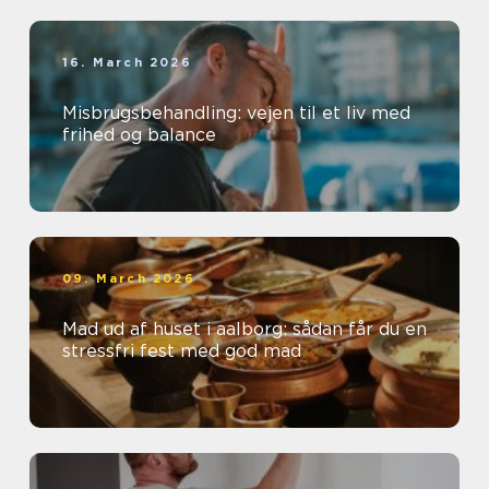
16. March 2026
Misbrugsbehandling: vejen til et liv med
frihed og balance
09. March 2026
Mad ud af huset i aalborg: sådan får du en
stressfri fest med god mad