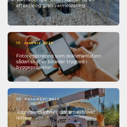
effektiv og grøn varmeløsning
15. January 2026
Fotoregistrering som dokumentation:
sådan skaber billeder tryghed i
byggeprojekter
05. December 2025
Vognmandskørsel: gør arbejdslivet
lettere