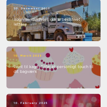
05. December 2025
Vognmandskørsel: gør arbejdslivet
lettere
10. March 2025
Print til kage: Tilføj et personligt touch til
dit bagværk
10. February 2025