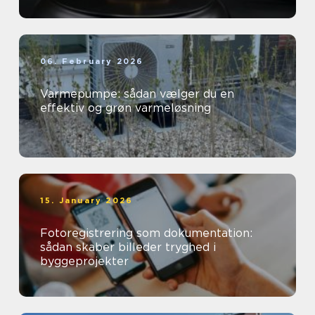
06. February 2026
Varmepumpe: sådan vælger du en
effektiv og grøn varmeløsning
15. January 2026
Fotoregistrering som dokumentation:
sådan skaber billeder tryghed i
byggeprojekter