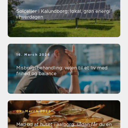
Solceller i Kalundborg: lokal, grøn energi
i hverdagen
16. March 2026
Misbrugsbehandling: vejen til et liv med
frihed og balance
09. March 2026
Mad ud af huset i aalborg: sådan får du en