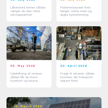
Låsesmed herlev sådan
Fiskerestaurant frisk
vælger du den rette
fangst, enkel mad og
sikringspartner
ægte kyststemning
05. May 2026
02. April 2026
Udskiftning af vinduer:
Fragt til ukraine: sådan
sådan får du mere
kommer din transport
komfort og lavere
sikkert frem
varmeregning
16. March 2026