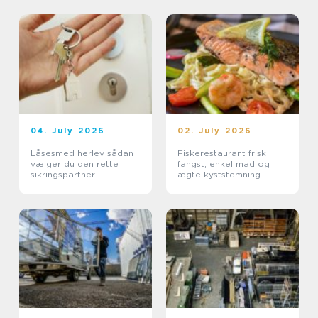
04. July 2026
02. July 2026
Låsesmed herlev sådan
Fiskerestaurant frisk
vælger du den rette
fangst, enkel mad og
sikringspartner
ægte kyststemning