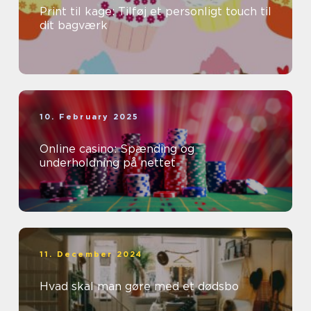
Print til kage: Tilføj et personligt touch til
dit bagværk
10. February 2025
Online casino: Spænding og
underholdning på nettet
11. December 2024
Hvad skal man gøre med et dødsbo