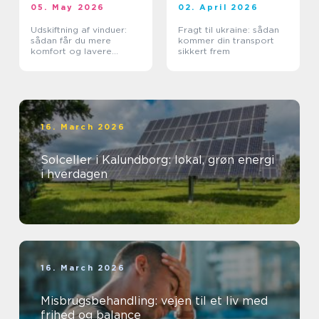
05. May 2026
02. April 2026
Udskiftning af vinduer:
Fragt til ukraine: sådan
sådan får du mere
kommer din transport
komfort og lavere
sikkert frem
varmeregning
16. March 2026
Solceller i Kalundborg: lokal, grøn energi
i hverdagen
16. March 2026
Misbrugsbehandling: vejen til et liv med
frihed og balance