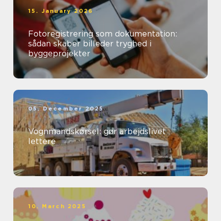
15. January 2026
Fotoregistrering som dokumentation:
sådan skaber billeder tryghed i
byggeprojekter
05. December 2025
Vognmandskørsel: gør arbejdslivet
lettere
10. March 2025