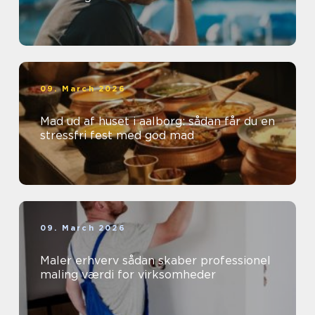
09. March 2026
Mad ud af huset i aalborg: sådan får du en
stressfri fest med god mad
09. March 2026
Maler erhverv sådan skaber professionel
maling værdi for virksomheder