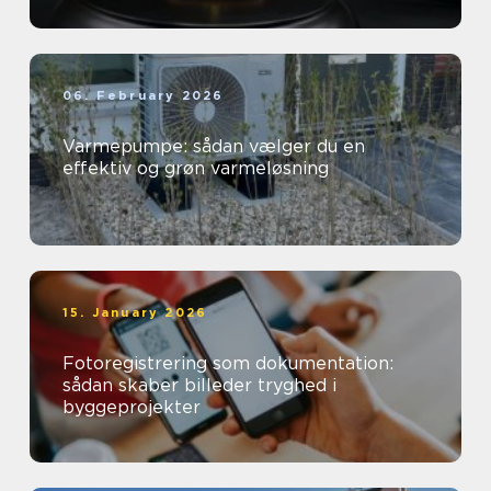
06. February 2026
Varmepumpe: sådan vælger du en
effektiv og grøn varmeløsning
15. January 2026
Fotoregistrering som dokumentation:
sådan skaber billeder tryghed i
byggeprojekter