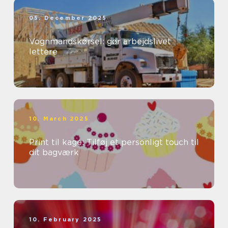
05. December 2025
Vognmandskørsel: gør arbejdslivet
lettere
10. March 2025
Print til kage: Tilføj et personligt touch til
dit bagværk
10. February 2025