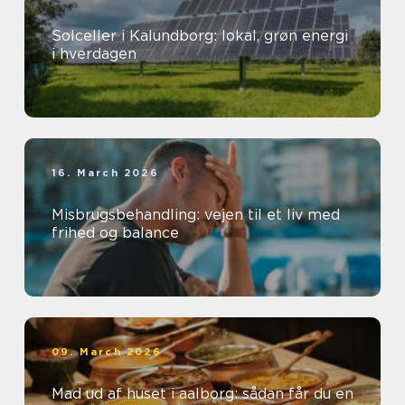
Solceller i Kalundborg: lokal, grøn energi
i hverdagen
16. March 2026
Misbrugsbehandling: vejen til et liv med
frihed og balance
09. March 2026
Mad ud af huset i aalborg: sådan får du en