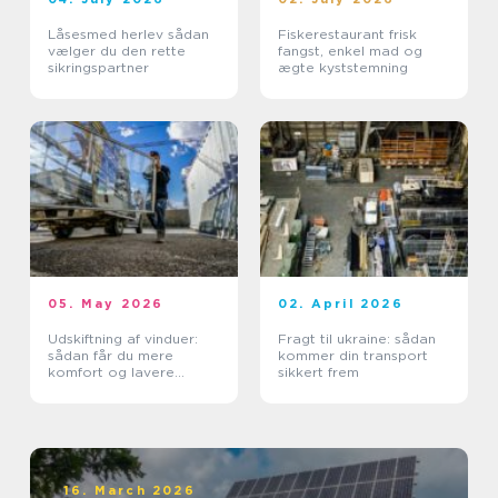
Låsesmed herlev sådan
Fiskerestaurant frisk
vælger du den rette
fangst, enkel mad og
sikringspartner
ægte kyststemning
05. May 2026
02. April 2026
Udskiftning af vinduer:
Fragt til ukraine: sådan
sådan får du mere
kommer din transport
komfort og lavere
sikkert frem
varmeregning
16. March 2026