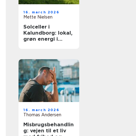
16. march 2026
Mette Nielsen
Solceller i
Kalundborg: lokal,
grøn energi i
hverdagen
16. march 2026
Thomas Andersen
Misbrugsbehandlin
g: vejen til et liv