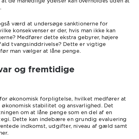
, at de månedlige ydelser kan overholdes uden at
.
også værd at undersøge sanktionerne for
vilke konsekvenser er der, hvis man ikke kan
gerne? Medfører dette ekstra gebyrer, højere
 fald tvangsinddrivelse? Dette er vigtige
 før man vælger at låne penge.
ar og fremtidige
for økonomisk forpligtelse, hvilket medfører at
f økonomisk stabilitet og ansvarlighed. Det
tningen om at låne penge som en del af en
rategi. Dette kan indebære en grundig evaluering
entede indkomst, udgifter, niveau af gæld samt
ner.