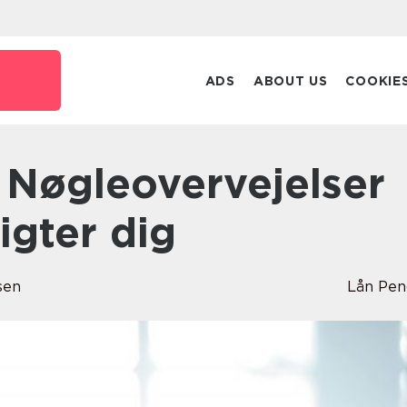
k
ADS
ABOUT US
COOKIE
igter dig
sen
Lån Pe