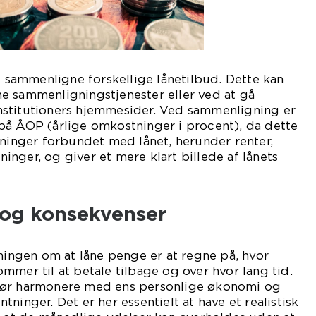
at sammenligne forskellige lånetilbud. Dette kan
e sammenligningstjenester eller ved at gå
e institutioners hjemmesider. Ved sammenligning er
på ÅOP (årlige omkostninger i procent), da dette
tninger forbundet med lånet, herunder renter,
nger, og giver et mere klart billede af lånets
r og konsekvenser
tningen om at låne penge er at regne på, hvor
mmer til at betale tilbage og over hvor lang tid.
bør harmonere med ens personlige økonomi og
ninger. Det er her essentielt at have et realistisk