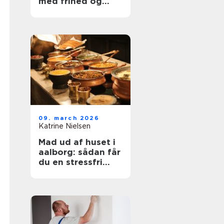
med frihed og
balance
09. march 2026
Katrine Nielsen
Mad ud af huset i
aalborg: sådan får
du en stressfri
fest med god mad