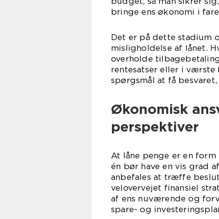
budget, så man sikrer sig
bringe ens økonomi i fare
Det er på dette stadium 
misligholdelse af lånet. H
overholde tilbagebetalin
rentesatser eller i værste
spørgsmål at få besvaret,
Økonomisk ansv
perspektiver
At låne penge er en form 
én bør have en vis grad a
anbefales at træffe beslu
velovervejet finansiel st
af ens nuværende og forv
spare- og investeringspla