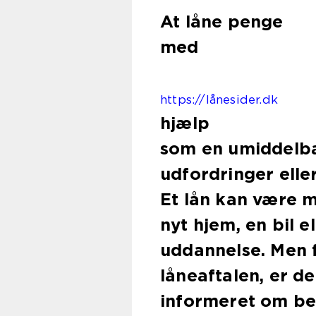
At låne penge
med
https://lånesider.dk
hjælp
som en umiddelba
udfordringer elle
Et lån kan være m
nyt hjem, en bil 
uddannelse. Men 
låneaftalen, er d
informeret om bet