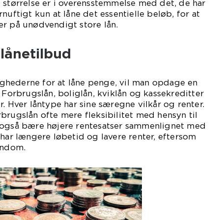
 størrelse er i overensstemmelse med det, de har
nuftigt kun at låne det essentielle beløb, for at
er på unødvendigt store lån.
 lånetilbud
hederne for at låne penge, vil man opdage en
 Forbrugslån, boliglån, kviklån og kassekreditter
. Hver låntype har sine særegne vilkår og renter.
brugslån ofte mere fleksibilitet med hensyn til
 også bære højere rentesatser sammenlignet med
 har længere løbetid og lavere renter, eftersom
endom.