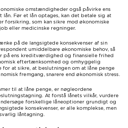
konomiske omstændigheder også påvirke ens
t lån. Før et lån optages, kan det betale sig at
er forsikring, som kan sikre mod økonomiske
 job eller medicinske regninger.
 tænke på de langsigtede konsekvenser af sin
 respondent umiddelbare økonomiske behov, så
r på ens kreditværdighed og finansielle frihed
onomisk eftertænksomhed og omhyggelig
for at sikre, at beslutningen om at låne penge
økonomisk fremgang, snarere end økonomisk stress.
mmer til at låne penge, er nøgleordene
lutningstagning. At forstå lånets vilkår, vurdere
undersøge forskellige låneoptioner grundigt og
ngsigtede konsekvenser, er alle komplekse, men
svarlig låntagning.