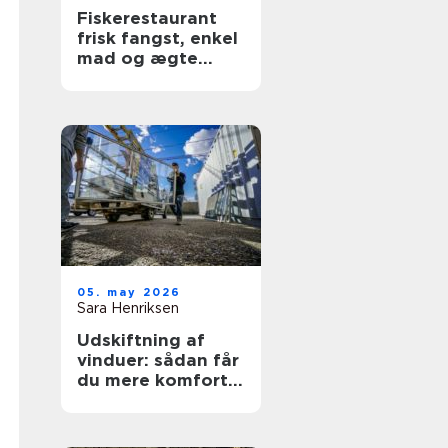
Fiskerestaurant
frisk fangst, enkel
mad og ægte
kyststemning
05. may 2026
Sara Henriksen
Udskiftning af
vinduer: sådan får
du mere komfort
og lavere
varmeregning