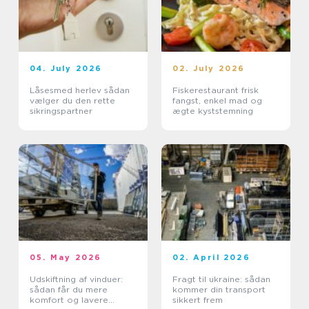
04. July 2026
02. July 2026
Låsesmed herlev sådan
Fiskerestaurant frisk
vælger du den rette
fangst, enkel mad og
sikringspartner
ægte kyststemning
05. May 2026
02. April 2026
Udskiftning af vinduer:
Fragt til ukraine: sådan
sådan får du mere
kommer din transport
komfort og lavere
sikkert frem