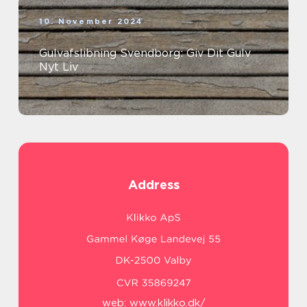
10. November 2024
Gulvafslibning Svendborg: Giv Dit Gulv
Nyt Liv
Address
web:
www.klikko.dk/