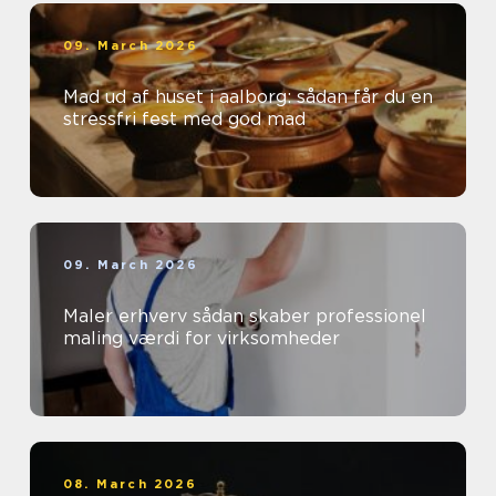
09. March 2026
Mad ud af huset i aalborg: sådan får du en
stressfri fest med god mad
09. March 2026
Maler erhverv sådan skaber professionel
maling værdi for virksomheder
08. March 2026