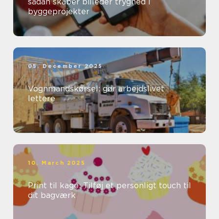
sådan skaber billeder tryghed i
byggeprojekter
05. December 2025
Vognmandskørsel: gør arbejdslivet
lettere
10. March 2025
Print til kage: Tilføj et personligt touch til
dit bagværk