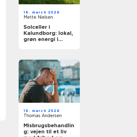
16. march 2026
Mette Nielsen
Solceller i
Kalundborg: lokal,
grøn energi i
hverdagen
16. march 2026
Thomas Andersen
Misbrugsbehandlin
g: vejen til et liv