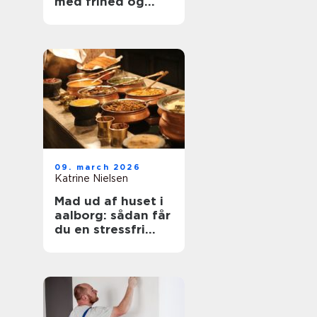
med frihed og
balance
09. march 2026
Katrine Nielsen
Mad ud af huset i
aalborg: sådan får
du en stressfri
fest med god mad