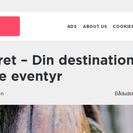
k
ADS
ABOUT US
COOKIE
e eventyr
en
Båduds