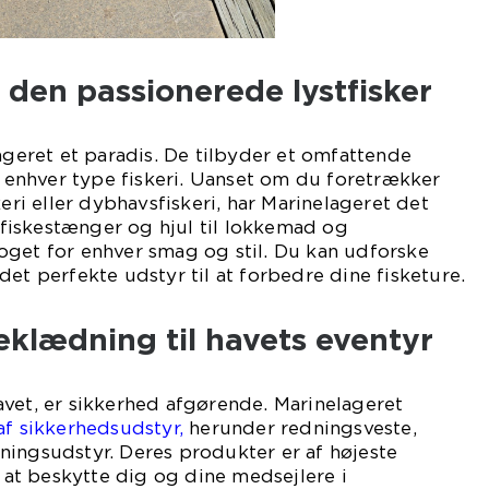
l den passionerede lystfisker
lageret et paradis. De tilbyder et omfattende
il enhver type fiskeri. Uanset om du foretrækker
keri eller dybhavsfiskeri, har Marinelageret det
a fiskestænger og hjul til lokkemad og
oget for enhver smag og stil. Du kan udforske
det perfekte udstyr til at forbedre dine fisketure.
klædning til havets eventyr
vet, er sikkerhed afgørende. Marinelageret
af sikkerhedsudstyr,
herunder redningsveste,
ningsudstyr. Deres produkter er af højeste
l at beskytte dig og dine medsejlere i