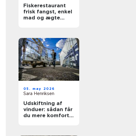
Fiskerestaurant
frisk fangst, enkel
mad og ægte
kyststemning
05. may 2026
Sara Henriksen
Udskiftning af
vinduer: sådan får
du mere komfort
og lavere
varmeregning