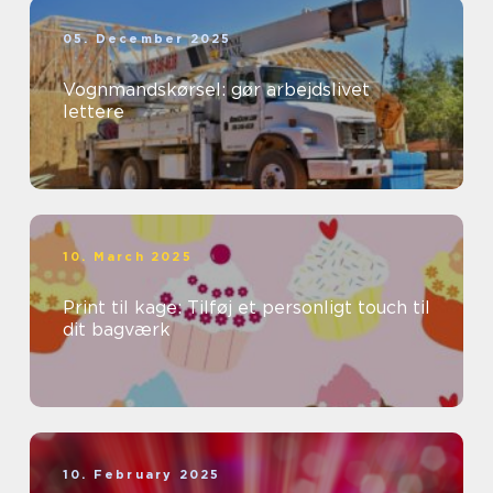
05. December 2025
Vognmandskørsel: gør arbejdslivet
lettere
10. March 2025
Print til kage: Tilføj et personligt touch til
dit bagværk
10. February 2025