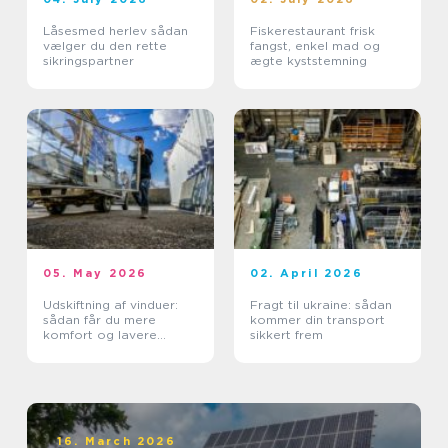
Låsesmed herlev sådan
Fiskerestaurant frisk
vælger du den rette
fangst, enkel mad og
sikringspartner
ægte kyststemning
05. May 2026
02. April 2026
Udskiftning af vinduer:
Fragt til ukraine: sådan
sådan får du mere
kommer din transport
komfort og lavere
sikkert frem
varmeregning
16. March 2026