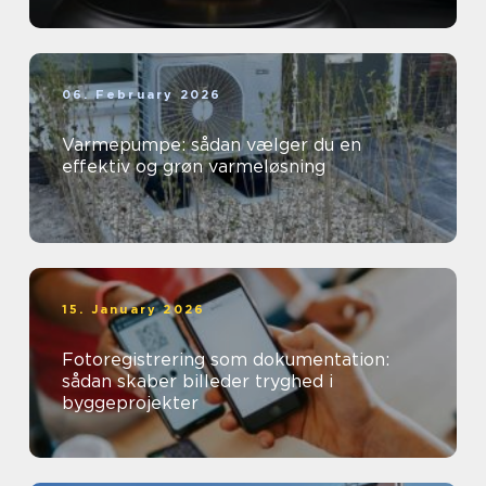
06. February 2026
Varmepumpe: sådan vælger du en
effektiv og grøn varmeløsning
15. January 2026
Fotoregistrering som dokumentation:
sådan skaber billeder tryghed i
byggeprojekter