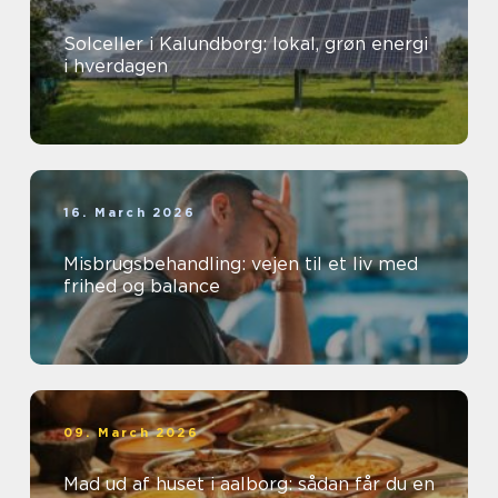
Solceller i Kalundborg: lokal, grøn energi
i hverdagen
16. March 2026
Misbrugsbehandling: vejen til et liv med
frihed og balance
09. March 2026
Mad ud af huset i aalborg: sådan får du en