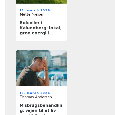
16. march 2026
Mette Nielsen
Solceller i
Kalundborg: lokal,
grøn energi i
hverdagen
16. march 2026
Thomas Andersen
Misbrugsbehandlin
g: vejen til et liv