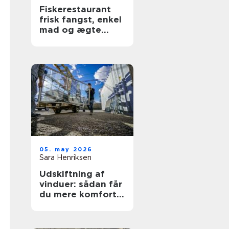
Fiskerestaurant
frisk fangst, enkel
mad og ægte
kyststemning
05. may 2026
Sara Henriksen
Udskiftning af
vinduer: sådan får
du mere komfort
og lavere
varmeregning