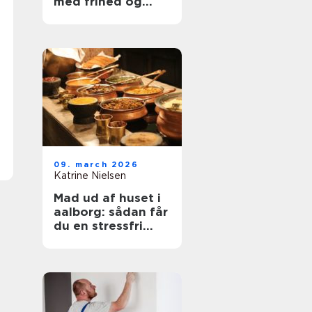
med frihed og
balance
09. march 2026
Katrine Nielsen
Mad ud af huset i
aalborg: sådan får
du en stressfri
fest med god mad