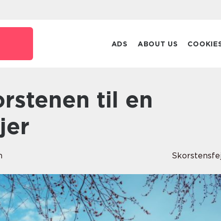
k
ADS
ABOUT US
COOKIE
jer
n
Skorstensfe