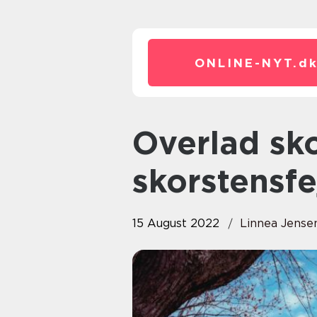
ONLINE-NYT.
d
Overlad skorstenen til en
skorstensfe
15 August 2022
Linnea Jense