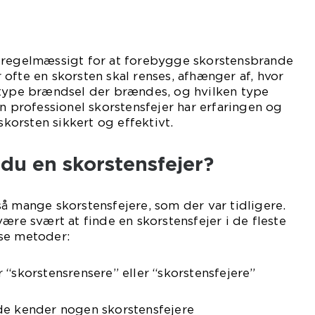
 regelmæssigt for at forebygge skorstensbrande
ofte en skorsten skal renses, afhænger af, hvor
 type brændsel der brændes, og hvilken type
En professionel skorstensfejer har erfaringen og
 skorsten sikkert og effektivt.
du en skorstensfejer?
å mange skorstensfejere, som der var tidligere.
ære svært at finde en skorstensfejer i de fleste
se metoder:
 “skorstensrensere” eller “skorstensfejere”
de kender nogen skorstensfejere