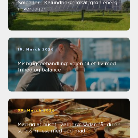
Solceller i Kalundborg: lokal, grøn energi
i hverdagen
16. March 2026
Misbrugsbehandling: vejen til et liv med
frihed og balance
09. March 2026
Mad ud af huset i aalborg: sådan får du en
stressfri fest med god mad