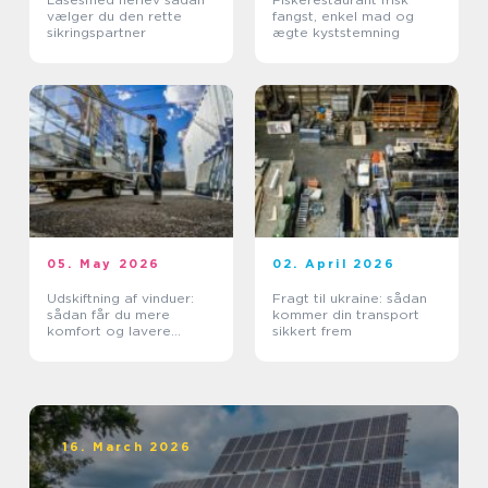
vælger du den rette
fangst, enkel mad og
sikringspartner
ægte kyststemning
05. May 2026
02. April 2026
Udskiftning af vinduer:
Fragt til ukraine: sådan
sådan får du mere
kommer din transport
komfort og lavere
sikkert frem
varmeregning
16. March 2026