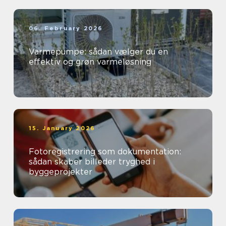
06. February 2026
Varmepumpe: sådan vælger du en
effektiv og grøn varmeløsning
15. January 2026
Fotoregistrering som dokumentation:
sådan skaber billeder tryghed i
byggeprojekter