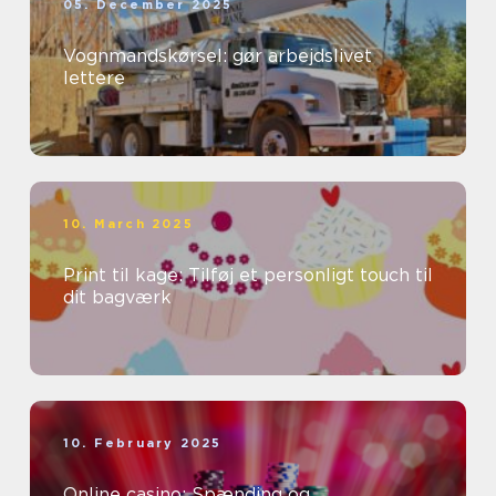
05. December 2025
Vognmandskørsel: gør arbejdslivet
lettere
10. March 2025
Print til kage: Tilføj et personligt touch til
dit bagværk
10. February 2025
Online casino: Spænding og