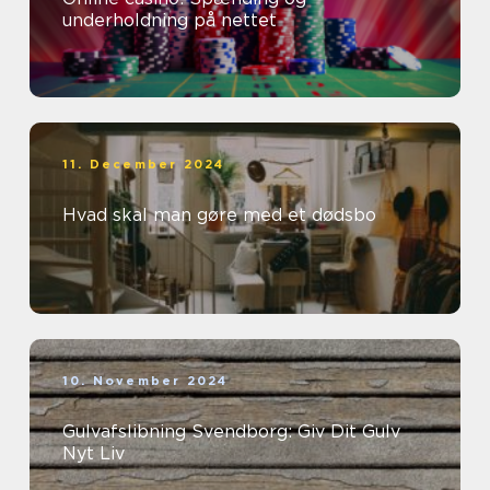
underholdning på nettet
11. December 2024
Hvad skal man gøre med et dødsbo
10. November 2024
Gulvafslibning Svendborg: Giv Dit Gulv
Nyt Liv