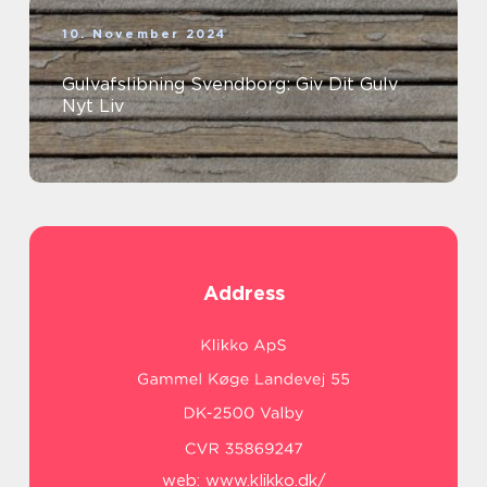
10. November 2024
Gulvafslibning Svendborg: Giv Dit Gulv
Nyt Liv
Address
web:
www.klikko.dk/