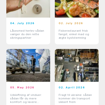
04. July 2026
02. July 2026
Låsesmed herlev sådan
Fiskerestaurant frisk
vælger du den rette
fangst, enkel mad og
sikringspartner
ægte kyststemning
05. May 2026
02. April 2026
Udskiftning af vinduer:
Fragt til ukraine: sådan
sådan får du mere
kommer din transport
komfort og lavere
sikkert frem