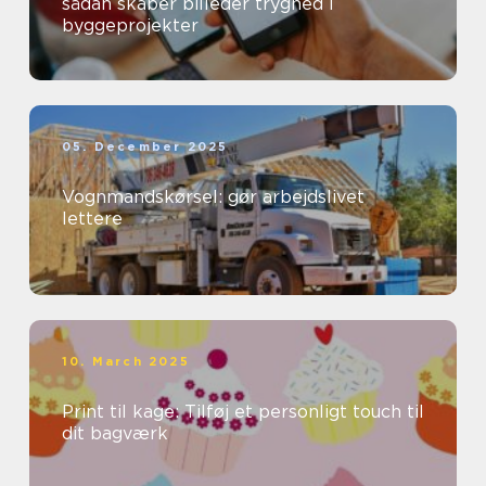
sådan skaber billeder tryghed i
byggeprojekter
05. December 2025
Vognmandskørsel: gør arbejdslivet
lettere
10. March 2025
Print til kage: Tilføj et personligt touch til
dit bagværk