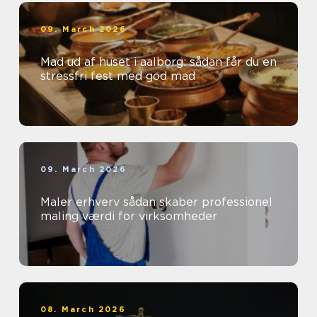
09. March 2026
Mad ud af huset i aalborg: sådan får du en
stressfri fest med god mad
09. March 2026
Maler erhverv sådan skaber professionel
maling værdi for virksomheder
08. March 2026