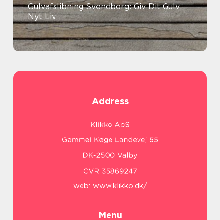
Gulvafslibning Svendborg: Giv Dit Gulv
Nyt Liv
Address
web:
www.klikko.dk/
Menu