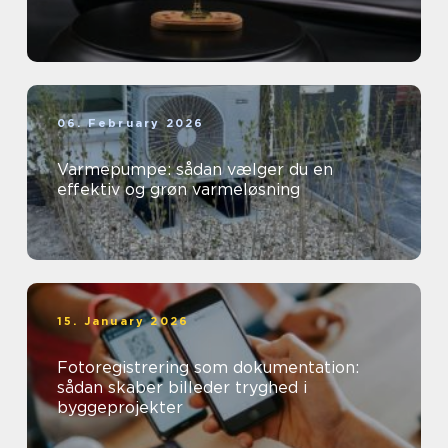
06. February 2026
Varmepumpe: sådan vælger du en
effektiv og grøn varmeløsning
15. January 2026
Fotoregistrering som dokumentation:
sådan skaber billeder tryghed i
byggeprojekter