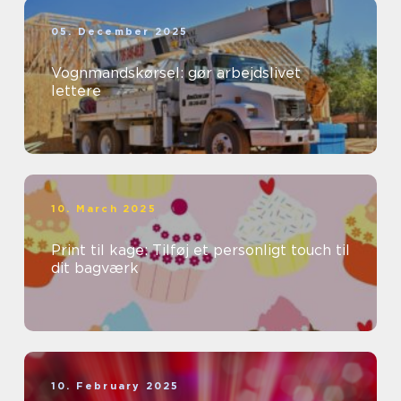
05. December 2025
Vognmandskørsel: gør arbejdslivet
lettere
10. March 2025
Print til kage: Tilføj et personligt touch til
dit bagværk
10. February 2025