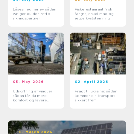
Låsesmed herlev sådan
Fiskerestaurant frisk
vælger du den rette
fangst, enkel mad og
sikringspartner
ægte kyststemning
05. May 2026
02. April 2026
Udskiftning af vinduer:
Fragt til ukraine: sådan
sådan får du mere
kommer din transport
komfort og lavere
sikkert frem
varmeregning
16. March 2026