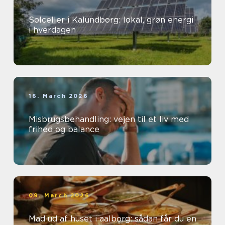
Solceller i Kalundborg: lokal, grøn energi
i hverdagen
16. March 2026
Misbrugsbehandling: vejen til et liv med
frihed og balance
09. March 2026
Mad ud af huset i aalborg: sådan får du en