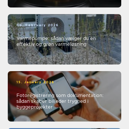
06. February 2026
Varmepumpe: sådan vælger du en
effektiv og grøn varmeløsning
15. January 2026
Fotoregistrering som dokumentation:
sådan skaber billeder tryghed i
byggeprojekter