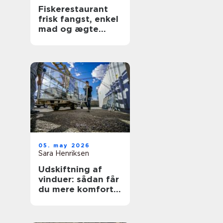
Fiskerestaurant
frisk fangst, enkel
mad og ægte
kyststemning
05. may 2026
Sara Henriksen
Udskiftning af
vinduer: sådan får
du mere komfort
og lavere
varmeregning