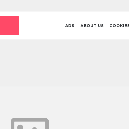
k
ADS
ABOUT US
COOKIE