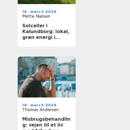
16. march 2026
Mette Nielsen
Solceller i
Kalundborg: lokal,
grøn energi i
hverdagen
16. march 2026
Thomas Andersen
Misbrugsbehandlin
g: vejen til et liv