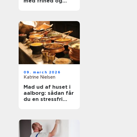
med frihed og
balance
09. march 2026
Katrine Nielsen
Mad ud af huset i
aalborg: sådan får
du en stressfri
fest med god mad