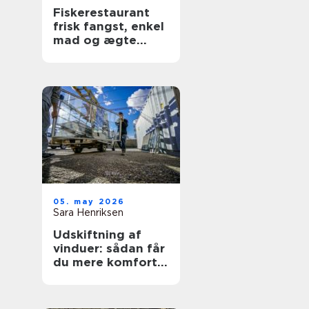
Fiskerestaurant
frisk fangst, enkel
mad og ægte
kyststemning
05. may 2026
Sara Henriksen
Udskiftning af
vinduer: sådan får
du mere komfort
og lavere
varmeregning