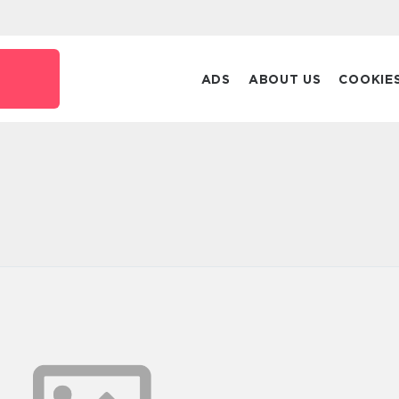
k
ADS
ABOUT US
COOKIE