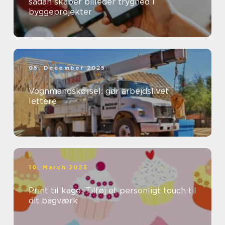
sådan skaber billeder tryghed i
byggeprojekter
05. December 2025
Vognmandskørsel: gør arbejdslivet
lettere
10. March 2025
Print til kage: Tilføj et personligt touch til
dit bagværk