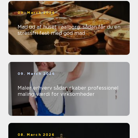
09. March 2026
Mad ud af huset i aalborg: sådan får du en
stressfri fest med god mad
09. March 2026
Maler erhverv sådan skaber professionel
maling værdi for virksomheder
08. March 2026