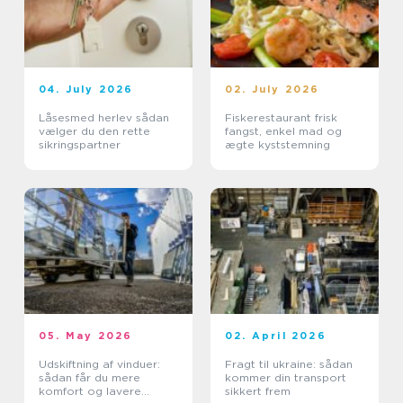
04. July 2026
02. July 2026
Låsesmed herlev sådan
Fiskerestaurant frisk
vælger du den rette
fangst, enkel mad og
sikringspartner
ægte kyststemning
05. May 2026
02. April 2026
Udskiftning af vinduer:
Fragt til ukraine: sådan
sådan får du mere
kommer din transport
komfort og lavere
sikkert frem