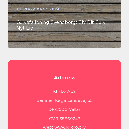
10. November 2024
Gulvafslibning Svendborg: Giv Dit Gulv
Nyt Liv
Address
web:
www.klikko.dk/