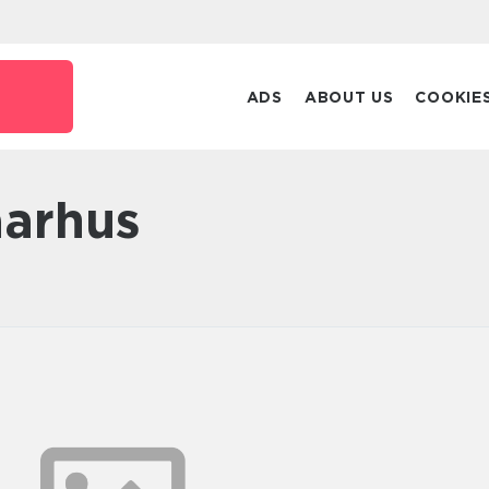
k
ADS
ABOUT US
COOKIE
aarhus