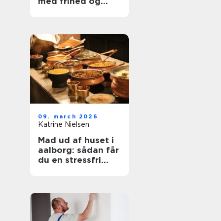
med frihed og
balance
09. march 2026
Katrine Nielsen
Mad ud af huset i
aalborg: sådan får
du en stressfri
fest med god mad