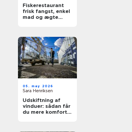
Fiskerestaurant
frisk fangst, enkel
mad og ægte
kyststemning
05. may 2026
Sara Henriksen
Udskiftning af
vinduer: sådan får
du mere komfort
og lavere
varmeregning