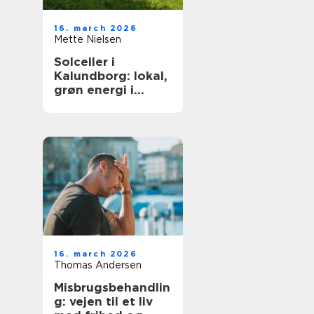
16. march 2026
Mette Nielsen
Solceller i
Kalundborg: lokal,
grøn energi i
hverdagen
16. march 2026
Thomas Andersen
Misbrugsbehandlin
g: vejen til et liv