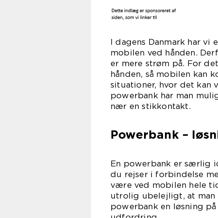
I dagens Danmark har vi ef
mobilen ved hånden. Derfo
er mere strøm på. For det 
hånden, så mobilen kan k
situationer, hvor det ka
powerbank har man mulig
nær en 
Powerbank – løsni
En powerbank er særlig id
du rejser i forbindelse m
være ved mobilen hele tid
utrolig ubelejligt, at ma
powerbank en løsning på
udfo