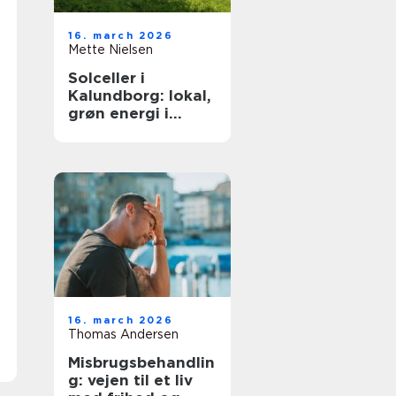
16. march 2026
Mette Nielsen
Solceller i
Kalundborg: lokal,
grøn energi i
hverdagen
16. march 2026
Thomas Andersen
Misbrugsbehandlin
g: vejen til et liv