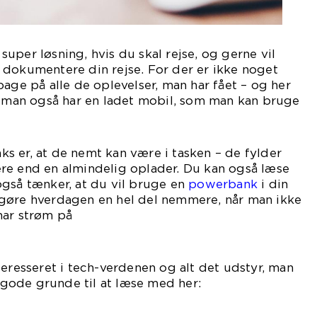
uper løsning, hvis du skal rejse, og gerne vil
 dokumentere din rejse. For der er ikke noget
bage på alle de oplevelser, man har fået – og her
t man også har en ladet mobil, som man kan bruge
age billeder med.
s er, at de nemt kan være i tasken – de fylder
re end en almindelig oplader. Du kan også læse
også tænker, at du vil bruge en
powerbank
i din
gøre hverdagen en hel del nemmere, når man ikke
har strøm på
ilen.
teresseret i tech-verdenen og alt det udstyr, man
e gode grunde til at læse med her: