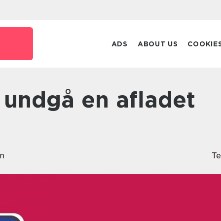
k
ADS
ABOUT US
COOKIE
en
Te