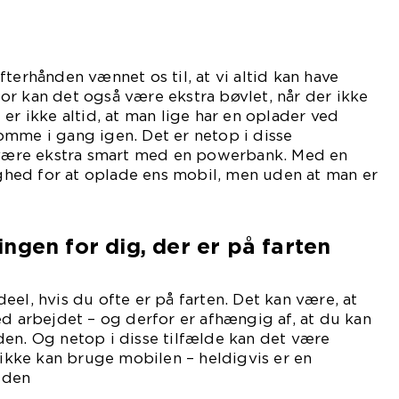
terhånden vænnet os til, at vi altid kan have
r kan det også være ekstra bøvlet, når der ikke
er ikke altid, at man lige har en oplader ved
omme i gang igen. Det er netop i disse
n være ekstra smart med en powerbank. Med en
hed for at oplade ens mobil, men uden at man er
stikkontakt.
ngen for dig, der er på farten
eel, hvis du ofte er på farten. Det kan være, at
ed arbejdet – og derfor er afhængig af, at du kan
en. Og netop i disse tilfælde kan det være
n ikke kan bruge mobilen – heldigvis er en
 den
rdring.