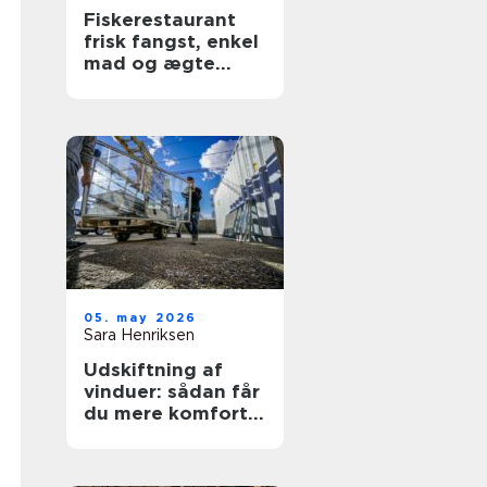
Fiskerestaurant
frisk fangst, enkel
mad og ægte
kyststemning
05. may 2026
Sara Henriksen
Udskiftning af
vinduer: sådan får
du mere komfort
og lavere
varmeregning