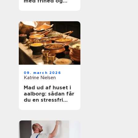
med frihed og
balance
09. march 2026
Katrine Nielsen
Mad ud af huset i
aalborg: sådan får
du en stressfri
fest med god mad